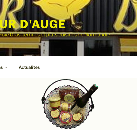
UR D'AUGE
Foie Gras, terrines et plats cuisinés de Normandie
ns
Actualités