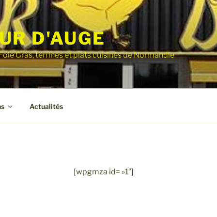
UR D'AUGE
Foie Gras, terrines et plats cuisinés de Normandie
ns
Actualités
[wpgmza id= »1″]